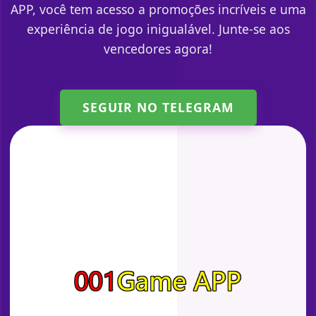
APP, você tem acesso a promoções incríveis e uma
experiência de jogo inigualável. Junte-se aos
vencedores agora!
SEGUIR NO TELEGRAM