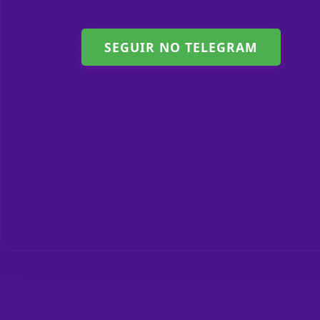
SEGUIR NO TELEGRAM