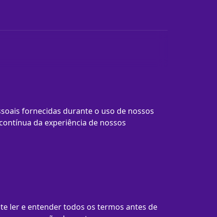
ssoais fornecidas durante o uso de nossos
 contínua da experiência de nossos
te ler e entender todos os termos antes de