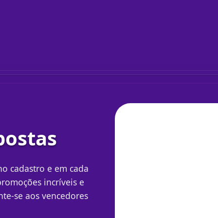
postas
no cadastro e em cada
promoções incríveis e
unte-se aos vencedores