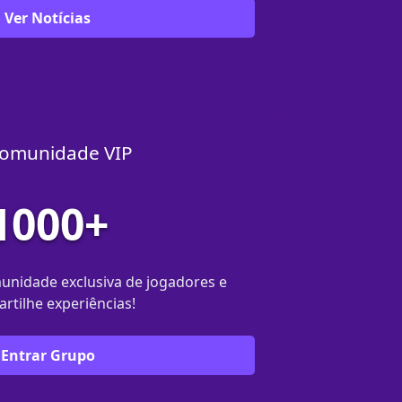
Ver Notícias
Comunidade VIP
1000+
unidade exclusiva de jogadores e
rtilhe experiências!
Entrar Grupo