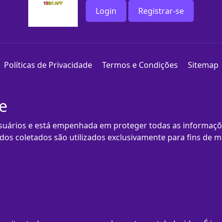
Login
Registrar-se
Políticas de Privacidade
Termos e Condições
Sitemap
de
 usuários e está empenhada em proteger todas as informaçõ
os coletados são utilizados exclusivamente para fins de m