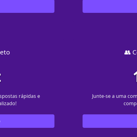
reto
👥 
t
espostas rápidas e
Junte-se a uma com
lizado!
compa
e