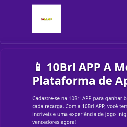
📱 10Brl APP A M
Plataforma de A
Cadastre-se na 10Brl APP para ganhar 
cada recarga. Com a 10Brl APP, você t
incríveis e uma experiência de jogo inig
vencedores agora!