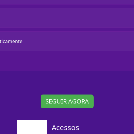
a
aticamente
SEGUIR AGORA
Acessos