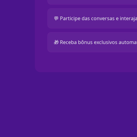
💬 Participe das conversas e interaj
🎁 Receba bônus exclusivos autom