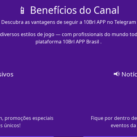
📱 Benefícios do Canal
Descubra as vantagens de seguir a 10Brl APP no Telegram
diversos estilos de jogo — com profissionais do mundo todo
plataforma 10Brl APP Brasil .
sivos
📢 Notí
m, promoções especiais
Fique por dentro d
s únicos!
eventos da