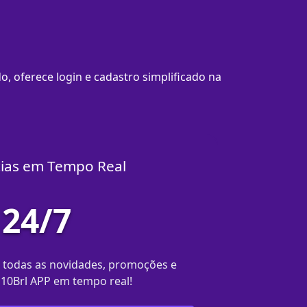
, oferece login e cadastro simplificado na
cias em Tempo Real
24/7
e todas as novidades, promoções e
 10Brl APP em tempo real!