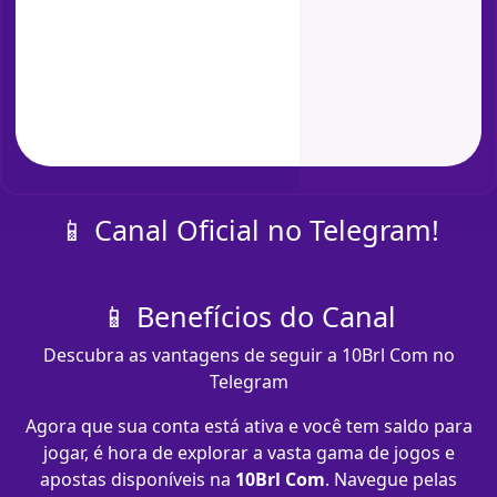
📱 Canal Oficial no Telegram!
📱 Benefícios do Canal
Descubra as vantagens de seguir a 10Brl Com no
Telegram
Agora que sua conta está ativa e você tem saldo para
jogar, é hora de explorar a vasta gama de jogos e
apostas disponíveis na
10Brl Com
. Navegue pelas