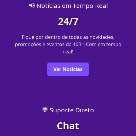
📢 Notícias em Tempo Real
24/7
Fique por dentro de todas as novidades,
promoções e eventos da 10Brl Com em tempo
real!
Ver Notícias
💬 Suporte Direto
Chat