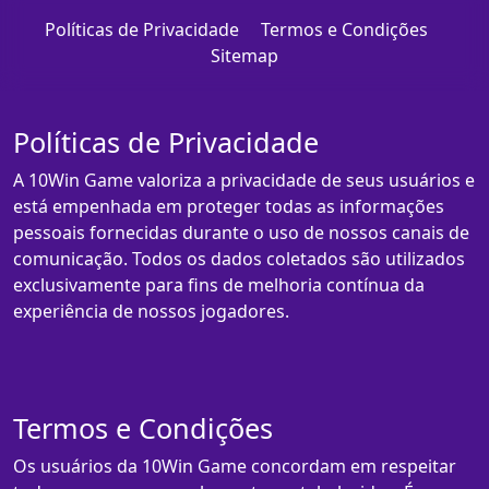
Políticas de Privacidade
Termos e Condições
Sitemap
Políticas de Privacidade
A 10Win Game valoriza a privacidade de seus usuários e
está empenhada em proteger todas as informações
pessoais fornecidas durante o uso de nossos canais de
comunicação. Todos os dados coletados são utilizados
exclusivamente para fins de melhoria contínua da
experiência de nossos jogadores.
Termos e Condições
Os usuários da 10Win Game concordam em respeitar