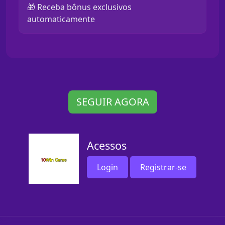
🎁 Receba bônus exclusivos
automaticamente
SEGUIR AGORA
Acessos
Login
Registrar-se