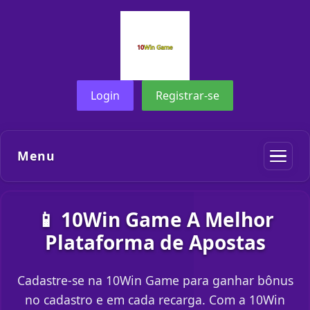
Login
Registrar-se
Menu
📱 10Win Game A Melhor
Plataforma de Apostas
Cadastre-se na 10Win Game para ganhar bônus
no cadastro e em cada recarga. Com a 10Win