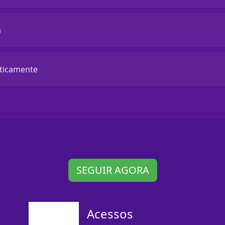
a
aticamente
SEGUIR AGORA
Acessos