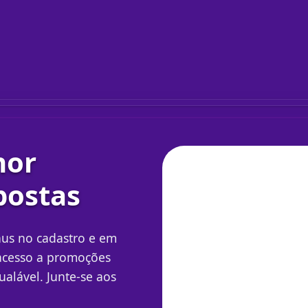
hor
postas
us no cadastro e em
acesso a promoções
ualável. Junte-se aos