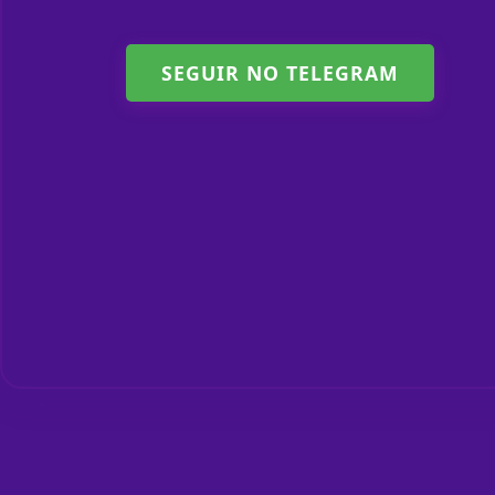
SEGUIR NO TELEGRAM