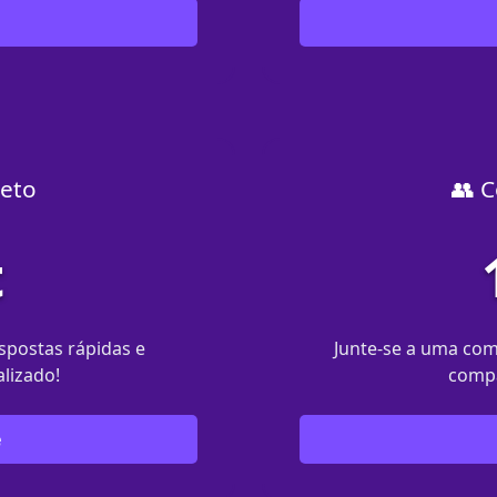
reto
👥 
t
espostas rápidas e
Junte-se a uma com
lizado!
compa
e