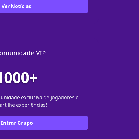
Ver Notícias
Comunidade VIP
1000+
unidade exclusiva de jogadores e
rtilhe experiências!
Entrar Grupo