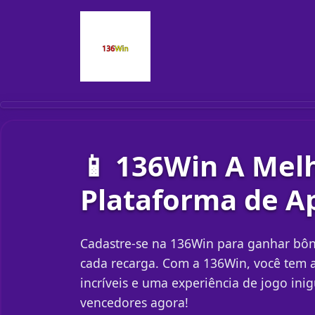
📱 136Win A Mel
Plataforma de A
Cadastre-se na 136Win para ganhar bôn
cada recarga. Com a 136Win, você tem 
incríveis e uma experiência de jogo inig
vencedores agora!