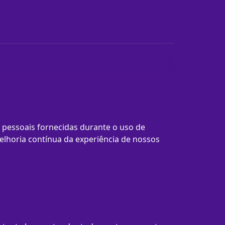
 pessoais fornecidas durante o uso de
elhoria contínua da experiência de nossos