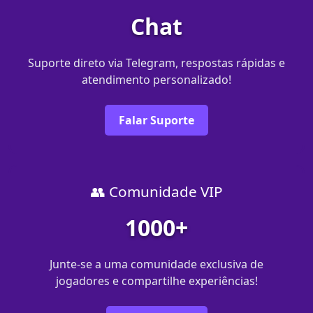
Chat
Suporte direto via Telegram, respostas rápidas e
atendimento personalizado!
Falar Suporte
👥 Comunidade VIP
1000+
Junte-se a uma comunidade exclusiva de
jogadores e compartilhe experiências!