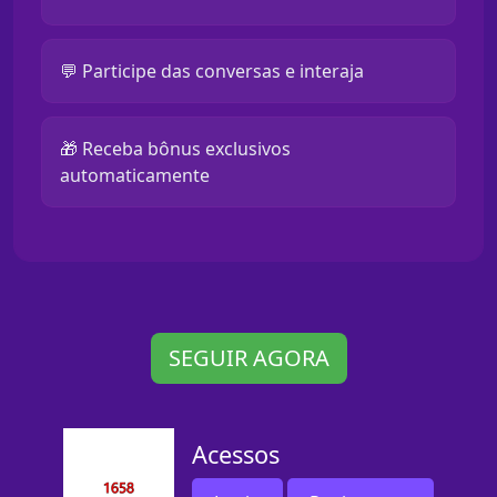
💬 Participe das conversas e interaja
🎁 Receba bônus exclusivos
automaticamente
SEGUIR AGORA
Acessos