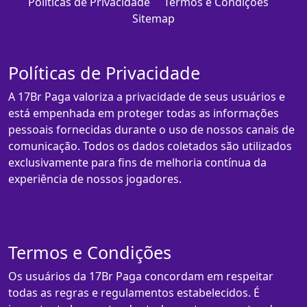
Políticas de Privacidade
Termos e Condições
Sitemap
Políticas de Privacidade
A 17Br Paga valoriza a privacidade de seus usuários e
está empenhada em proteger todas as informações
pessoais fornecidas durante o uso de nossos canais de
comunicação. Todos os dados coletados são utilizados
exclusivamente para fins de melhoria contínua da
experiência de nossos jogadores.
Termos e Condições
Os usuários da 17Br Paga concordam em respeitar
todas as regras e regulamentos estabelecidos. É