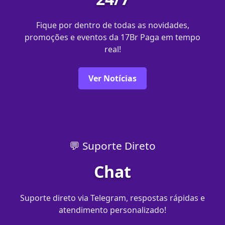
Fique por dentro de todas as novidades,
promoções e eventos da 17Br Paga em tempo
real!
Ver Notícias
💬 Suporte Direto
Chat
Suporte direto via Telegram, respostas rápidas e
atendimento personalizado!