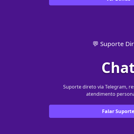
💬 Suporte Di
Cha
Suporte direto via Telegram, r
atendimento persona
Falar Suport