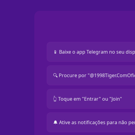
📱 Baixe o app Telegram no seu disp
🔍 Procure por "@1998Tiger.ComOfic
👆 Toque em "Entrar" ou "Join"
🔔 Ative as notificações para não p