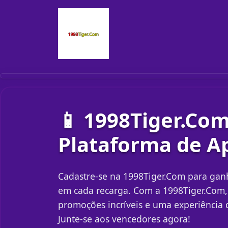
📱 1998Tiger.Co
Plataforma de A
Cadastre-se na 1998Tiger.Com para gan
em cada recarga. Com a 1998Tiger.Com,
promoções incríveis e uma experiência d
Junte-se aos vencedores agora!