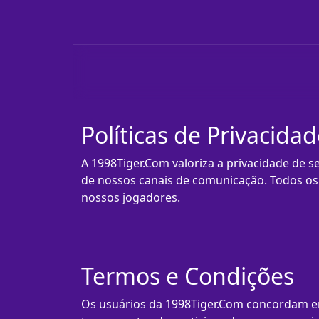
Políticas de Privacida
A 1998Tiger.Com valoriza a privacidade de 
de nossos canais de comunicação. Todos os 
nossos jogadores.
Termos e Condições
Os usuários da 1998Tiger.Com concordam em 