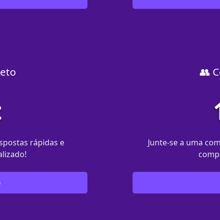
reto
👥 
t
espostas rápidas e
Junte-se a uma com
lizado!
compa
e