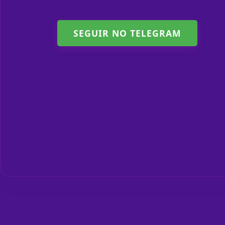
SEGUIR NO TELEGRAM