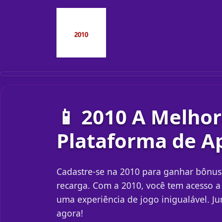
📱 2010 A Melhor
Plataforma de A
Cadastre-se na 2010 para ganhar bônus
recarga. Com a 2010, você tem acesso a
uma experiência de jogo inigualável. J
agora!