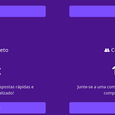
reto
👥 
t
espostas rápidas e
Junte-se a uma com
lizado!
compa
e