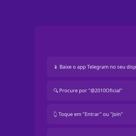
📱 Baixe o app Telegram no seu disp
🔍 Procure por "@2010Oficial"
👆 Toque em "Entrar" ou "Join"