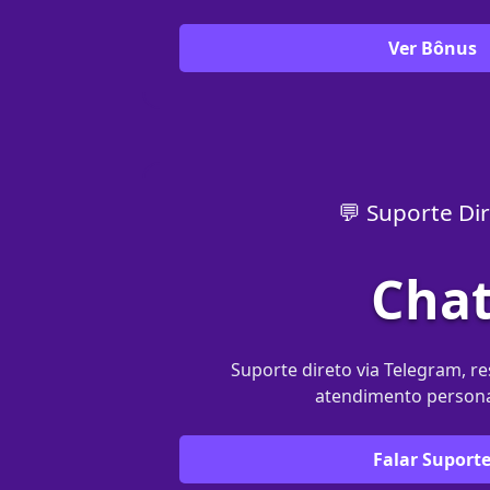
Ver Bônus
💬 Suporte Di
Cha
Suporte direto via Telegram, r
atendimento persona
Falar Suport