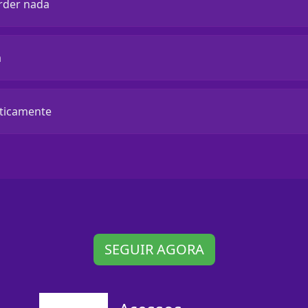
erder nada
a
aticamente
SEGUIR AGORA