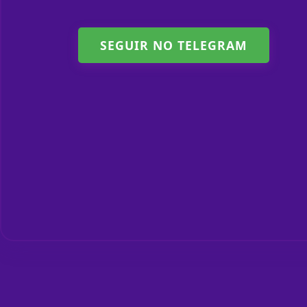
SEGUIR NO TELEGRAM