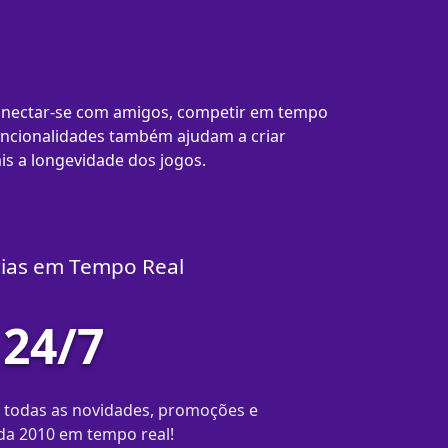
conectar-se com amigos, competir em tempo
funcionalidades também ajudam a criar
s a longevidade dos jogos.
cias em Tempo Real
24/7
e todas as novidades, promoções e
da 2010 em tempo real!