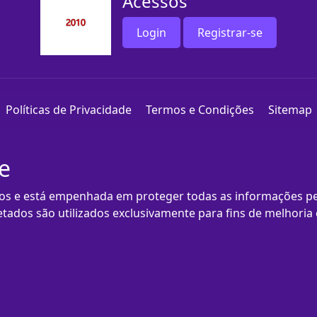
Acessos
Login
Registrar-se
Políticas de Privacidade
Termos e Condições
Sitemap
de
rios e está empenhada em proteger todas as informações p
tados são utilizados exclusivamente para fins de melhoria