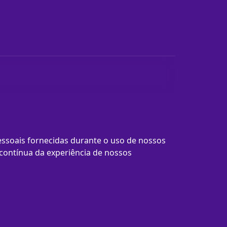
essoais fornecidas durante o uso de nossos
 contínua da experiência de nossos