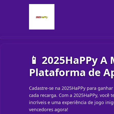
📱 2025HaPPy A 
Plataforma de A
Cadastre-se na 2025HaPPy para ganhar
cada recarga. Com a 2025HaPPy, você 
incríveis e uma experiência de jogo inig
vencedores agora!