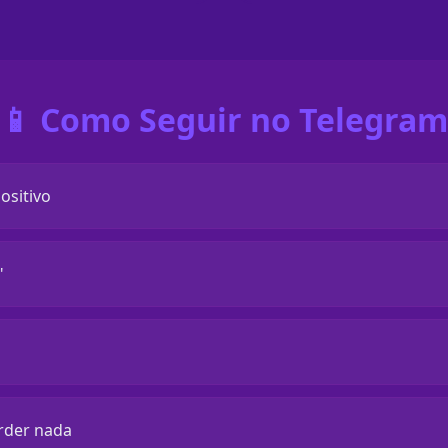
📱 Como Seguir no Telegram
ositivo
"
erder nada