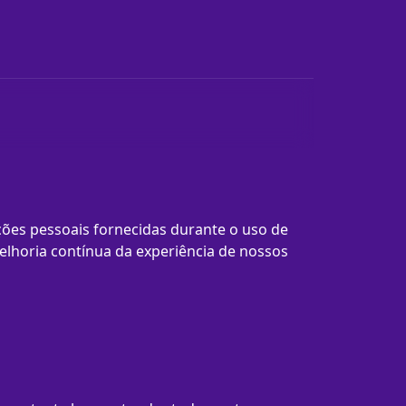
ões pessoais fornecidas durante o uso de
elhoria contínua da experiência de nossos