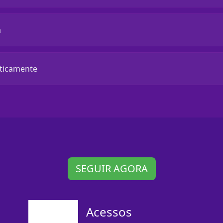
a
aticamente
SEGUIR AGORA
Acessos