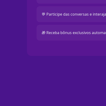
💬 Participe das conversas e interaj
🎁 Receba bônus exclusivos autom