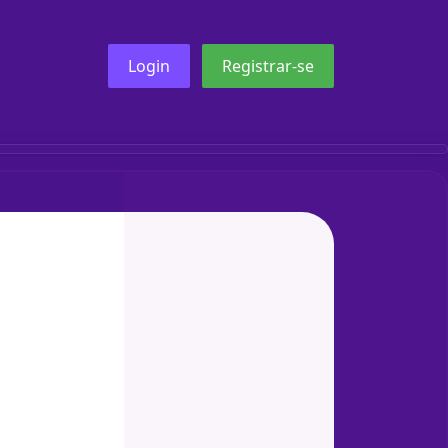
Login
Registrar-se