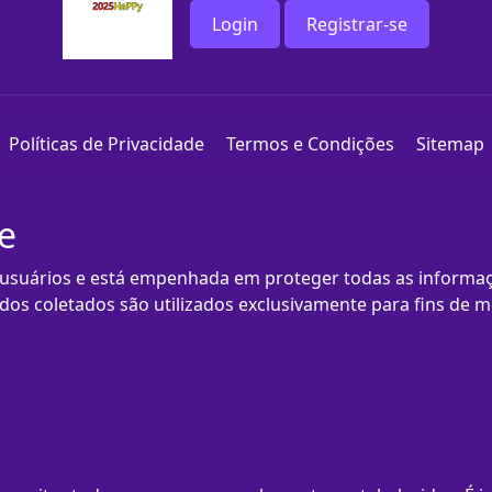
Login
Registrar-se
Políticas de Privacidade
Termos e Condições
Sitemap
de
s usuários e está empenhada em proteger todas as informaç
os coletados são utilizados exclusivamente para fins de m