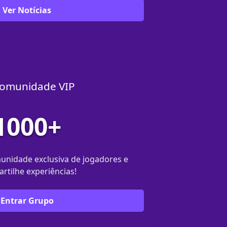
Ver Notícias
Comunidade VIP
1000+
unidade exclusiva de jogadores e
rtilhe experiências!
Entrar Grupo