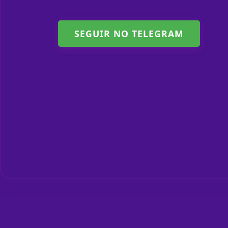
SEGUIR NO TELEGRAM