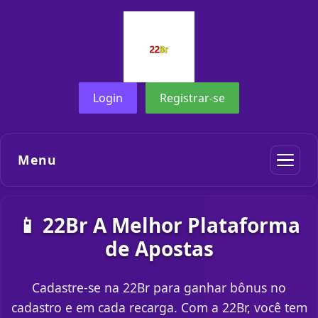
Login
Registrar-se
Menu
📱 22Br A Melhor Plataforma
de Apostas
Cadastre-se na 22Br para ganhar bônus no
cadastro e em cada recarga. Com a 22Br, você tem