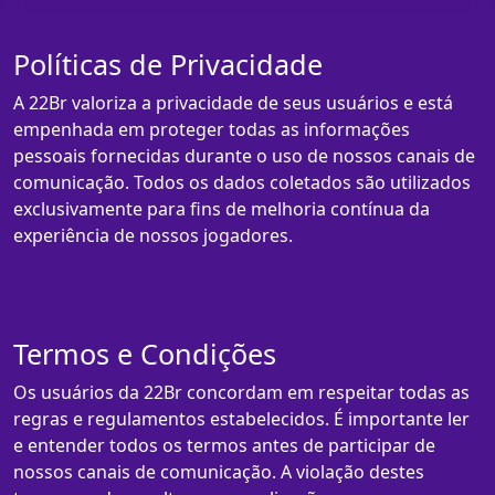
Políticas de Privacidade
A 22Br valoriza a privacidade de seus usuários e está
empenhada em proteger todas as informações
pessoais fornecidas durante o uso de nossos canais de
comunicação. Todos os dados coletados são utilizados
exclusivamente para fins de melhoria contínua da
experiência de nossos jogadores.
Termos e Condições
Os usuários da 22Br concordam em respeitar todas as
regras e regulamentos estabelecidos. É importante ler
e entender todos os termos antes de participar de
nossos canais de comunicação. A violação destes