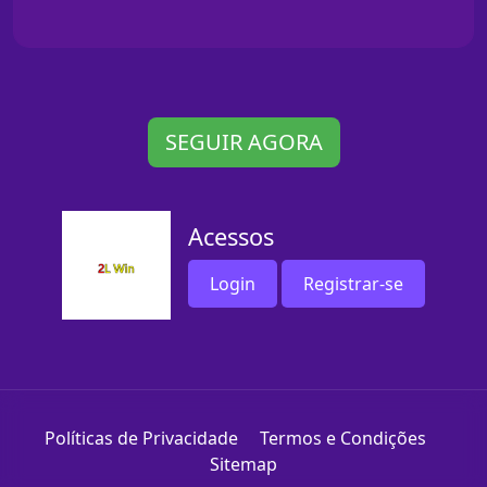
SEGUIR AGORA
Acessos
Login
Registrar-se
Políticas de Privacidade
Termos e Condições
Sitemap