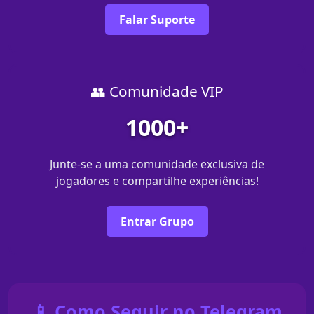
Falar Suporte
👥 Comunidade VIP
1000+
Junte-se a uma comunidade exclusiva de
jogadores e compartilhe experiências!
Entrar Grupo
📱 Como Seguir no Telegram