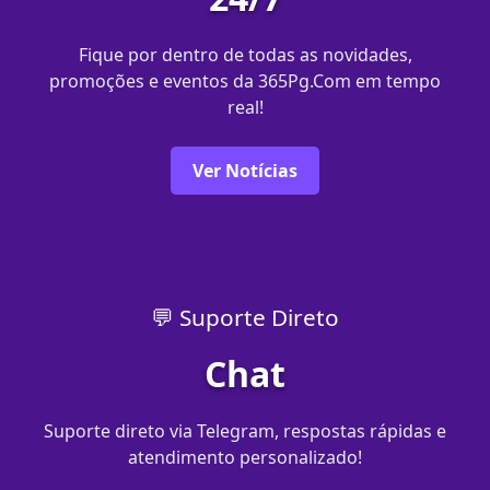
Fique por dentro de todas as novidades,
promoções e eventos da 365Pg.Com em tempo
real!
Ver Notícias
💬 Suporte Direto
Chat
Suporte direto via Telegram, respostas rápidas e
atendimento personalizado!