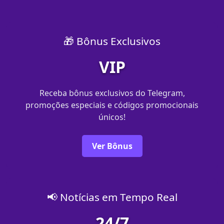
🎁 Bônus Exclusivos
VIP
Receba bônus exclusivos do Telegram,
promoções especiais e códigos promocionais
únicos!
Ver Bônus
📢 Notícias em Tempo Real
24/7