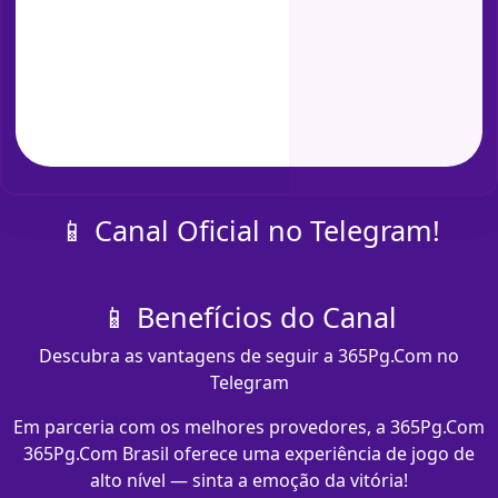
📱 Canal Oficial no Telegram!
📱 Benefícios do Canal
Descubra as vantagens de seguir a 365Pg.Com no
Telegram
Em parceria com os melhores provedores, a 365Pg.Com
365Pg.Com Brasil oferece uma experiência de jogo de
alto nível — sinta a emoção da vitória!