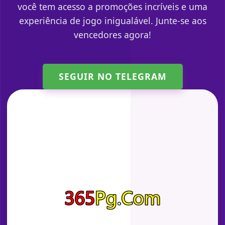
você tem acesso a promoções incríveis e uma
experiência de jogo inigualável. Junte-se aos
vencedores agora!
SEGUIR NO TELEGRAM