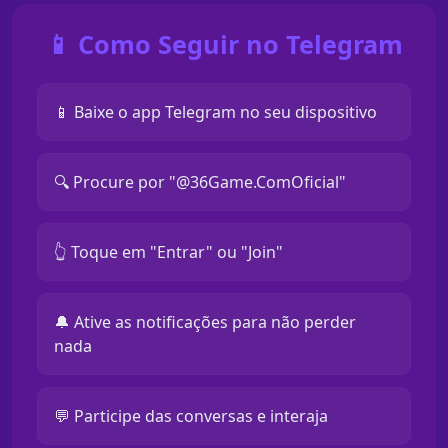
📱 Como Seguir no Telegram
📱 Baixe o app Telegram no seu dispositivo
🔍 Procure por "@36Game.ComOficial"
👆 Toque em "Entrar" ou "Join"
🔔 Ative as notificações para não perder
nada
💬 Participe das conversas e interaja