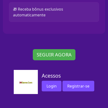
🎁 Receba bônus exclusivos
automaticamente
SEGUIR AGORA
Acessos
Login
Registrar-se