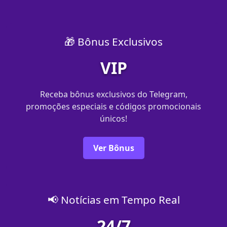
🎁 Bônus Exclusivos
VIP
Receba bônus exclusivos do Telegram,
promoções especiais e códigos promocionais
únicos!
Ver Bônus
📢 Notícias em Tempo Real
24/7