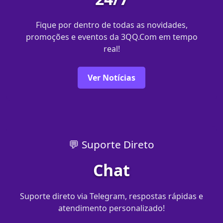
Fique por dentro de todas as novidades,
promoções e eventos da 3QQ.Com em tempo
real!
Ver Notícias
💬 Suporte Direto
Chat
Suporte direto via Telegram, respostas rápidas e
atendimento personalizado!