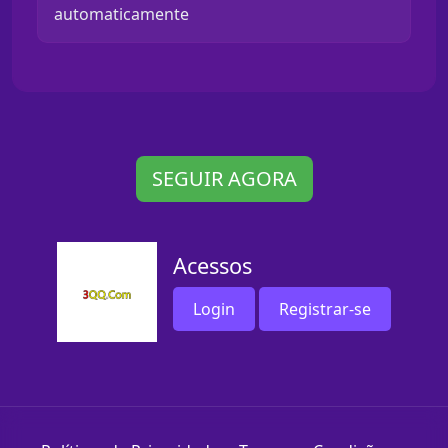
automaticamente
SEGUIR AGORA
Acessos
Login
Registrar-se