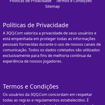
Políticas de Privacidade
Termos e Condições
Sitemap
Políticas de Privacidade
A 3QQ.Com valoriza a privacidade de seus usuários e
está empenhada em proteger todas as informações
pessoais fornecidas durante o uso de nossos canais de
comunicação. Todos os dados coletados são utilizados
exclusivamente para fins de melhoria contínua da
experiência de nossos jogadores.
Termos e Condições
Os usuários da 3QQ.Com concordam em respeitar
todas as regras e regulamentos estabelecidos. É