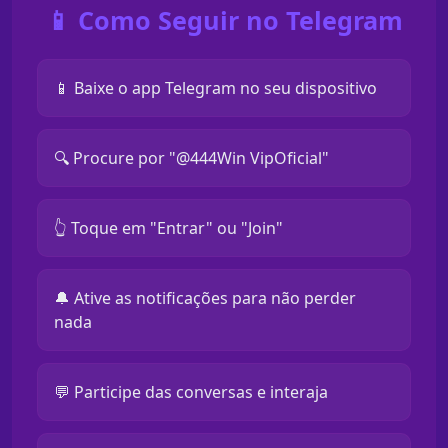
📱 Como Seguir no Telegram
📱 Baixe o app Telegram no seu dispositivo
🔍 Procure por "@444Win VipOficial"
👆 Toque em "Entrar" ou "Join"
🔔 Ative as notificações para não perder
nada
💬 Participe das conversas e interaja