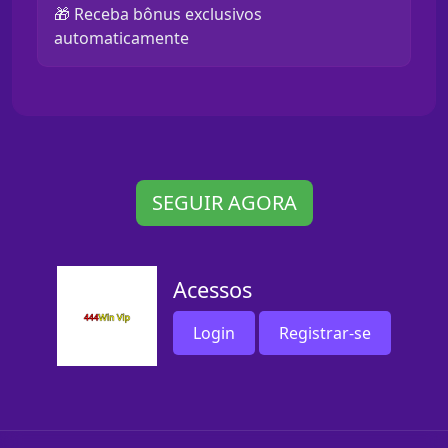
🎁 Receba bônus exclusivos
automaticamente
SEGUIR AGORA
Acessos
Login
Registrar-se