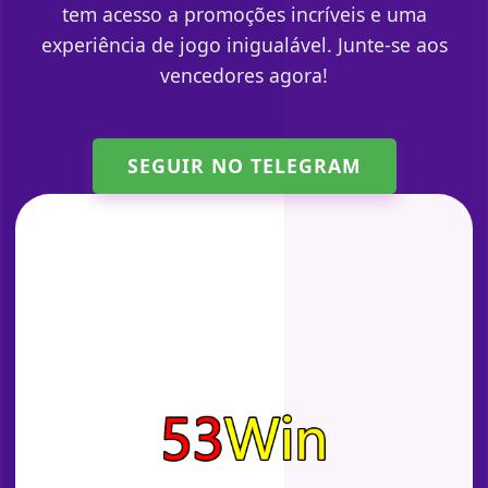
tem acesso a promoções incríveis e uma
experiência de jogo inigualável. Junte-se aos
vencedores agora!
SEGUIR NO TELEGRAM