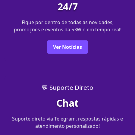
24/7
Fique por dentro de todas as novidades,
promoções e eventos da 53Win em tempo real!
Ver Notícias
💬 Suporte Direto
Chat
Suporte direto via Telegram, respostas rápidas e
atendimento personalizado!