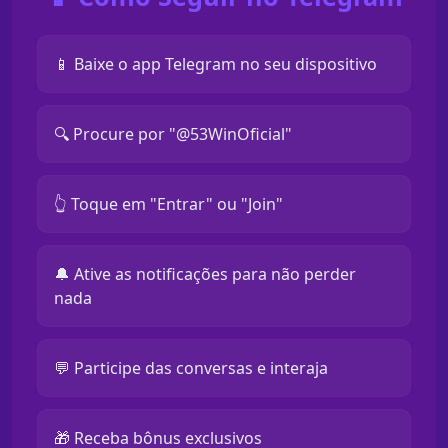
📱 Baixe o app Telegram no seu dispositivo
🔍 Procure por "@53WinOficial"
👆 Toque em "Entrar" ou "Join"
🔔 Ative as notificações para não perder
nada
💬 Participe das conversas e interaja
🎁 Receba bônus exclusivos