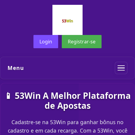
Login
Registrar-se
Menu
📱 53Win A Melhor Plataforma
de Apostas
Cadastre-se na 53Win para ganhar bônus no
cadastro e em cada recarga. Com a 53Win, você