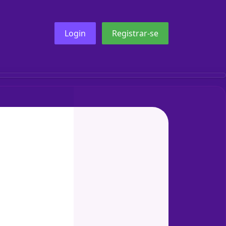
Login
Registrar-se