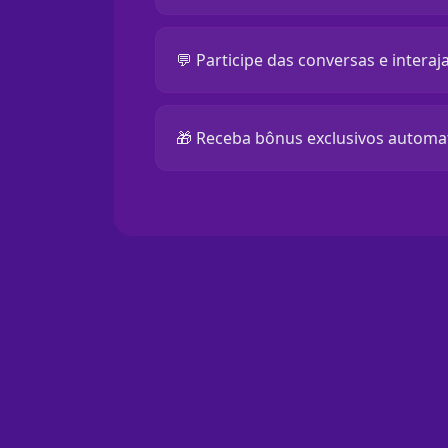
💬 Participe das conversas e interaj
🎁 Receba bônus exclusivos autom