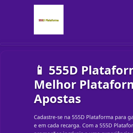
📱 555D Platafo
Melhor Platafor
Apostas
Cadastre-se na 555D Plataforma para g
e em cada recarga. Com a 555D Platafo