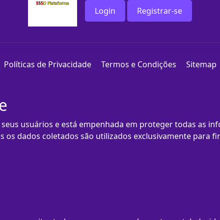
Login
Registrar-se
Políticas de Privacidade
Termos e Condições
Sitemap
de
e seus usuários e está empenhada em proteger todas as in
 os dados coletados são utilizados exclusivamente para fi