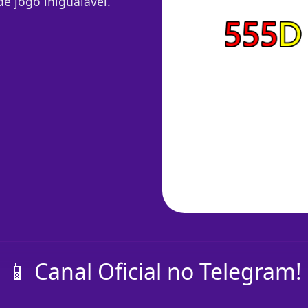
e jogo inigualável.
📱 Canal Oficial no Telegram!