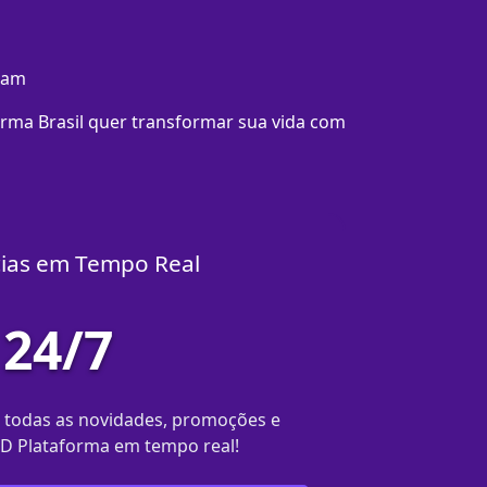
ram
rma Brasil quer transformar sua vida com
cias em Tempo Real
24/7
e todas as novidades, promoções e
5D Plataforma em tempo real!