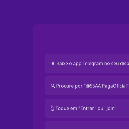
📱 Baixe o app Telegram no seu disp
🔍 Procure por "@55AA PagaOficial"
👆 Toque em "Entrar" ou "Join"