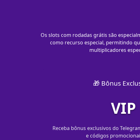
Os slots com rodadas grátis são especial
como recurso especial, permitindo qu
multiplicadores espe
🎁 Bônus Exclu
VIP
Receba bônus exclusivos do Telegra
e códigos promocionai