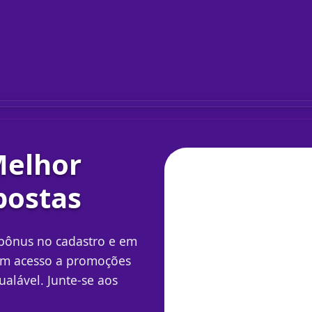
Melhor
postas
bônus no cadastro e em
em acesso a promoções
ualável. Junte-se aos