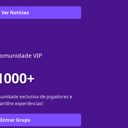
Ver Notícias
Comunidade VIP
1000+
unidade exclusiva de jogadores e
rtilhe experiências!
Entrar Grupo