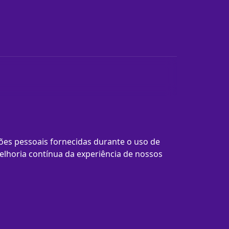
ões pessoais fornecidas durante o uso de
elhoria contínua da experiência de nossos