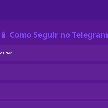
📱 Como Seguir no Telegram
ositivo