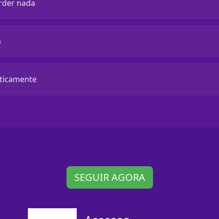
erder nada
a
aticamente
SEGUIR AGORA