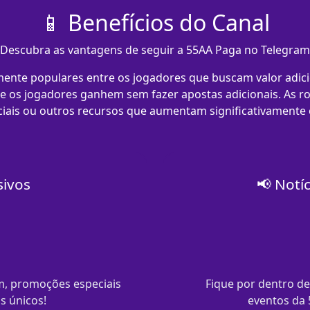
📱 Benefícios do Canal
Descubra as vantagens de seguir a 55AA Paga no Telegram
mente populares entre os jogadores que buscam valor adici
e os jogadores ganhem sem fazer apostas adicionais. As r
ciais ou outros recursos que aumentam significativamente 
sivos
📢 Notí
m, promoções especiais
Fique por dentro d
s únicos!
eventos da 