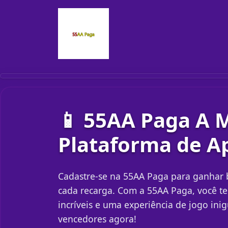
📱 55AA Paga A 
Plataforma de A
Cadastre-se na 55AA Paga para ganhar 
cada recarga. Com a 55AA Paga, você t
incríveis e uma experiência de jogo inig
vencedores agora!