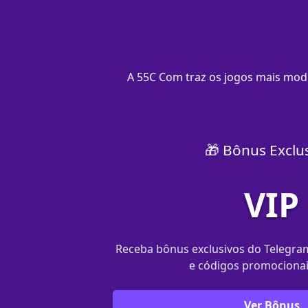
A 55C Com traz os jogos mais mod
🎁 Bônus Exclu
VIP
Receba bônus exclusivos do Telegra
e códigos promocionai
Ver Bônus