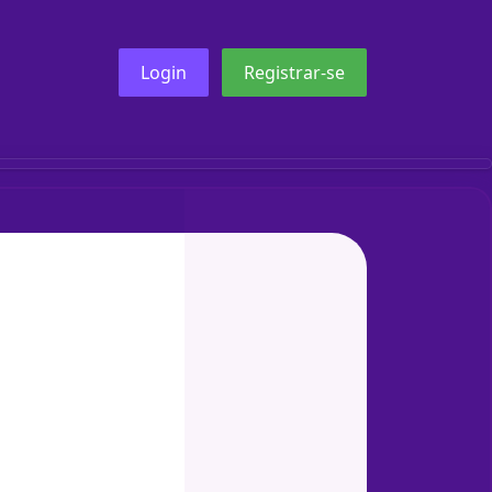
Login
Registrar-se