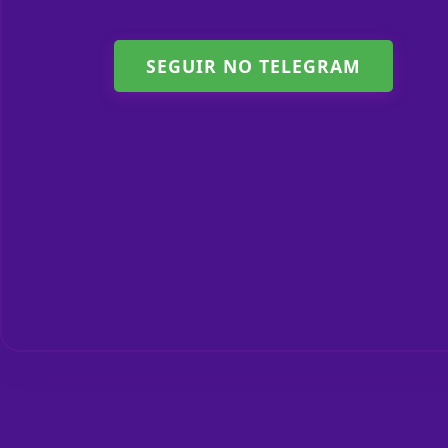
SEGUIR NO TELEGRAM