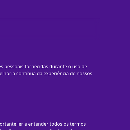
s pessoais fornecidas durante o uso de
elhoria contínua da experiência de nossos
ortante ler e entender todos os termos