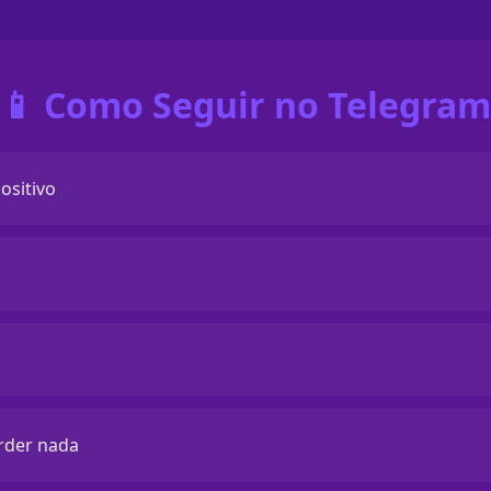
📱 Como Seguir no Telegram
ositivo
erder nada