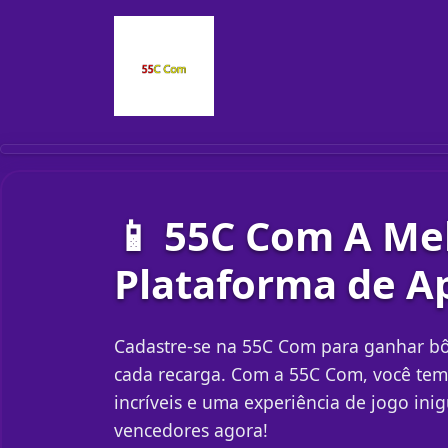
📱 55C Com A Me
Plataforma de A
Cadastre-se na 55C Com para ganhar b
cada recarga. Com a 55C Com, você te
incríveis e uma experiência de jogo inig
vencedores agora!