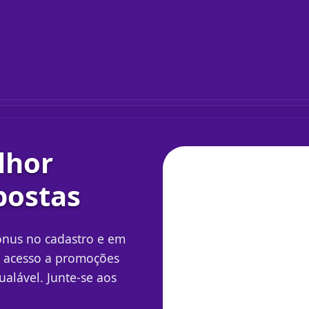
lhor
postas
ônus no cadastro e em
m acesso a promoções
ualável. Junte-se aos