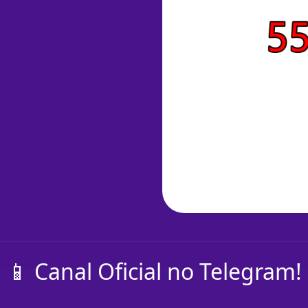
📱 Canal Oficial no Telegram!