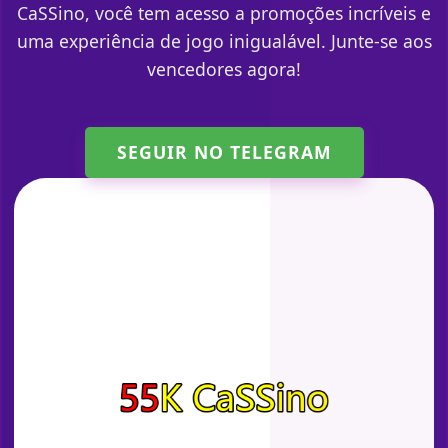
CaSSino, você tem acesso a promoções incríveis e
uma experiência de jogo inigualável. Junte-se aos
vencedores agora!
SEGUIR NO TELEGRAM