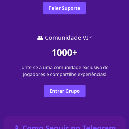
Falar Suporte
👥 Comunidade VIP
1000+
Junte-se a uma comunidade exclusiva de
jogadores e compartilhe experiências!
Entrar Grupo
📱 Como Seguir no Telegram