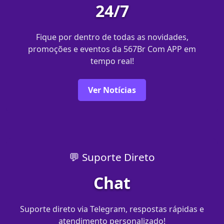
24/7
Fique por dentro de todas as novidades,
promoções e eventos da 567Br Com APP em
tempo real!
Ver Notícias
💬 Suporte Direto
Chat
Suporte direto via Telegram, respostas rápidas e
atendimento personalizado!