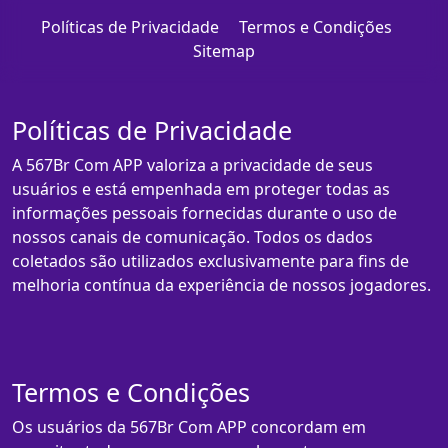
Políticas de Privacidade
Termos e Condições
Sitemap
Políticas de Privacidade
A 567Br Com APP valoriza a privacidade de seus
usuários e está empenhada em proteger todas as
informações pessoais fornecidas durante o uso de
nossos canais de comunicação. Todos os dados
coletados são utilizados exclusivamente para fins de
melhoria contínua da experiência de nossos jogadores.
Termos e Condições
Os usuários da 567Br Com APP concordam em