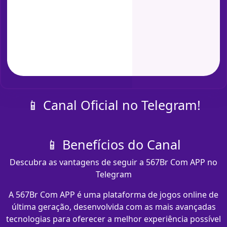
📱 Canal Oficial no Telegram!
📱 Benefícios do Canal
Descubra as vantagens de seguir a 567Br Com APP no
Telegram
A 567Br Com APP é uma plataforma de jogos online de
última geração, desenvolvida com as mais avançadas
tecnologias para oferecer a melhor experiência possível