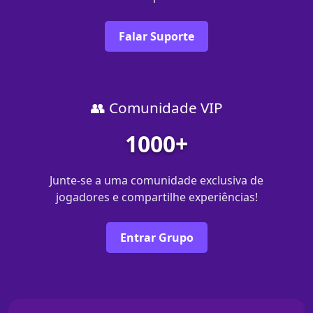
Falar Suporte
👥 Comunidade VIP
1000+
Junte-se a uma comunidade exclusiva de
jogadores e compartilhe experiências!
Entrar Grupo