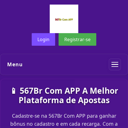
Login
Registrar-se
Menu
📱 567Br Com APP A Melhor
Plataforma de Apostas
Cadastre-se na 567Br Com APP para ganhar
bônus no cadastro e em cada recarga. Com a