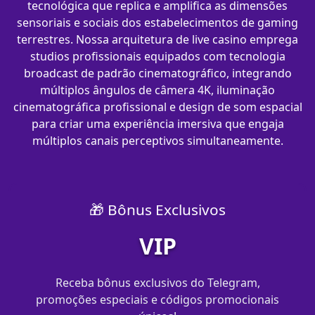
tecnológica que replica e amplifica as dimensões
sensoriais e sociais dos estabelecimentos de gaming
terrestres. Nossa arquitetura de live casino emprega
studios profissionais equipados com tecnologia
broadcast de padrão cinematográfico, integrando
múltiplos ângulos de câmera 4K, iluminação
cinematográfica profissional e design de som espacial
para criar uma experiência imersiva que engaja
múltiplos canais perceptivos simultaneamente.
🎁 Bônus Exclusivos
VIP
Receba bônus exclusivos do Telegram,
promoções especiais e códigos promocionais