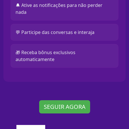
🔔 Ative as notificações para não perder
nada
💬 Participe das conversas e interaja
🎁 Receba bônus exclusivos
automaticamente
SEGUIR AGORA