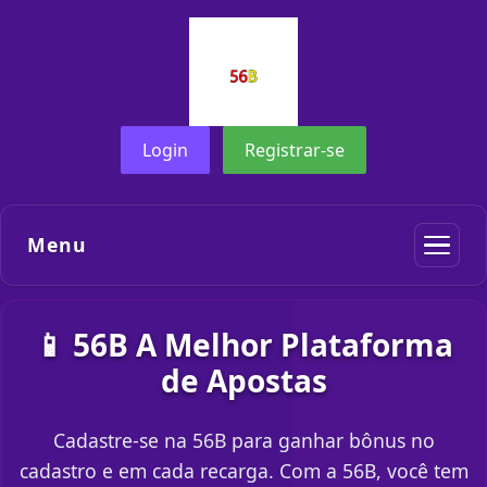
Login
Registrar-se
Menu
📱 56B A Melhor Plataforma
de Apostas
Cadastre-se na 56B para ganhar bônus no
cadastro e em cada recarga. Com a 56B, você tem