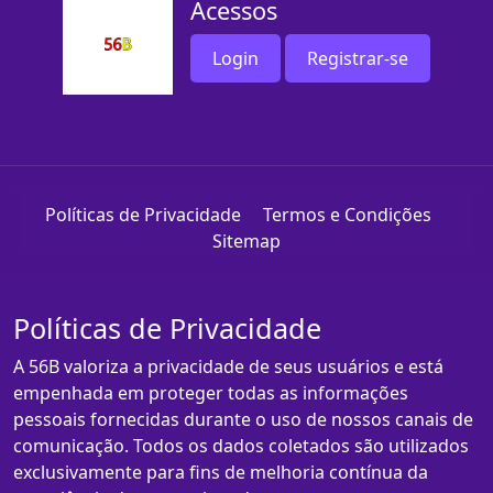
Acessos
Login
Registrar-se
Políticas de Privacidade
Termos e Condições
Sitemap
Políticas de Privacidade
A 56B valoriza a privacidade de seus usuários e está
empenhada em proteger todas as informações
pessoais fornecidas durante o uso de nossos canais de
comunicação. Todos os dados coletados são utilizados
exclusivamente para fins de melhoria contínua da