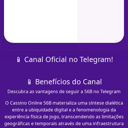
📱 Canal Oficial no Telegram!
📱 Benefícios do Canal
Descubra as vantagens de seguir a 56B no Telegram
O Cassino Online 56B materializa uma síntese dialética
entre a ubiquidade digital e a fenomenologia da
experiência física de jogo, transcendendo as limitações
geográficas e temporais através de uma infraestrutura