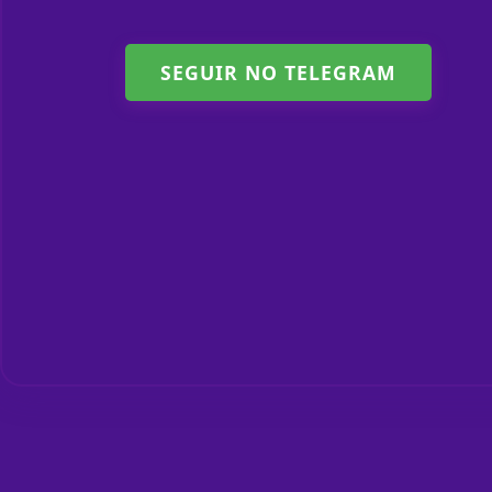
SEGUIR NO TELEGRAM