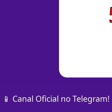
📱 Canal Oficial no Telegram!