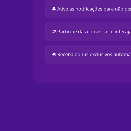
🔔 Ative as notificações para não p
💬 Participe das conversas e interaj
🎁 Receba bônus exclusivos autom