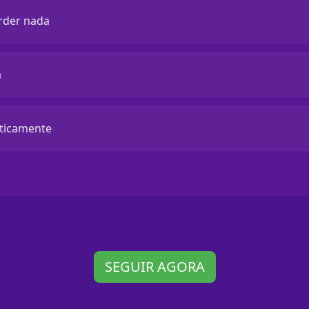
erder nada
a
aticamente
SEGUIR AGORA