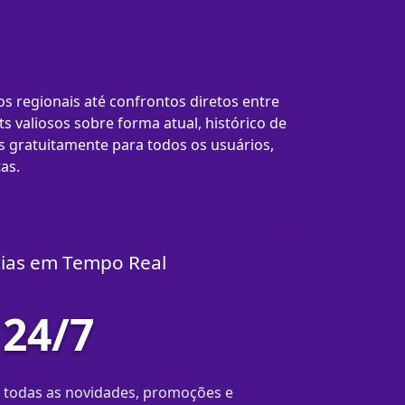
s regionais até confrontos diretos entre
s valiosos sobre forma atual, histórico de
as gratuitamente para todos os usuários,
as.
cias em Tempo Real
24/7
e todas as novidades, promoções e