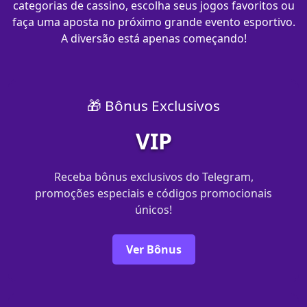
categorias de cassino, escolha seus jogos favoritos ou
faça uma aposta no próximo grande evento esportivo.
A diversão está apenas começando!
🎁 Bônus Exclusivos
VIP
Receba bônus exclusivos do Telegram,
promoções especiais e códigos promocionais
únicos!
Ver Bônus