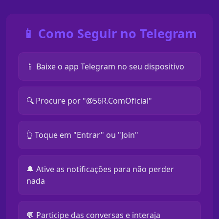
📱 Como Seguir no Telegram
📱 Baixe o app Telegram no seu dispositivo
🔍 Procure por "@56R.ComOficial"
👆 Toque em "Entrar" ou "Join"
🔔 Ative as notificações para não perder
nada
💬 Participe das conversas e interaja