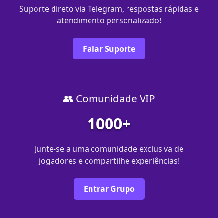
Suporte direto via Telegram, respostas rápidas e
atendimento personalizado!
Falar Suporte
👥 Comunidade VIP
1000+
Junte-se a uma comunidade exclusiva de
jogadores e compartilhe experiências!
Entrar Grupo