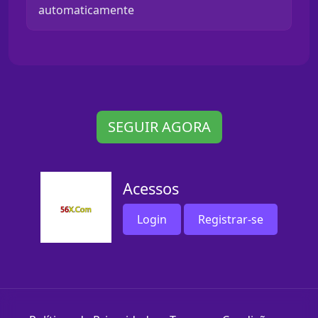
automaticamente
SEGUIR AGORA
Acessos
Login
Registrar-se