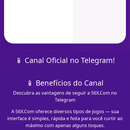
📱 Canal Oficial no Telegram!
📱 Benefícios do Canal
Descubra as vantagens de seguir a 56X.Com no
Telegram
A 56X.Com oferece diversos tipos de jogos — sua
interface é simples, rápida e feita para você curtir ao
máximo com apenas alguns toques.