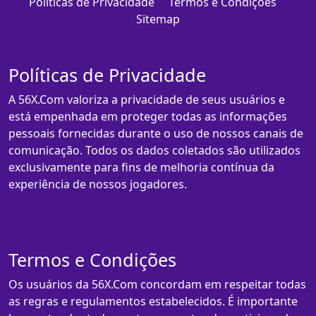
Políticas de Privacidade
Termos e Condições
Sitemap
Políticas de Privacidade
A 56X.Com valoriza a privacidade de seus usuários e
está empenhada em proteger todas as informações
pessoais fornecidas durante o uso de nossos canais de
comunicação. Todos os dados coletados são utilizados
exclusivamente para fins de melhoria contínua da
experiência de nossos jogadores.
Termos e Condições
Os usuários da 56X.Com concordam em respeitar todas
as regras e regulamentos estabelecidos. É importante