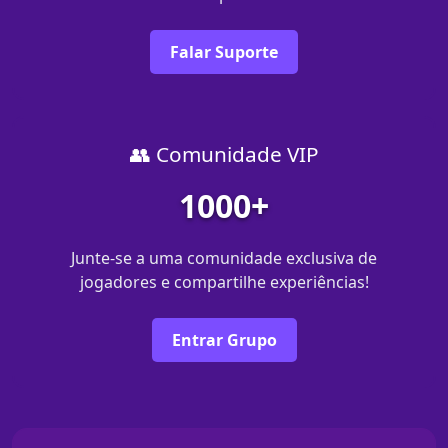
Falar Suporte
👥 Comunidade VIP
1000+
Junte-se a uma comunidade exclusiva de
jogadores e compartilhe experiências!
Entrar Grupo