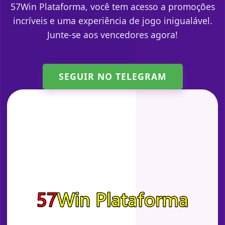
57Win Plataforma, você tem acesso a promoções
incríveis e uma experiência de jogo inigualável.
Junte-se aos vencedores agora!
SEGUIR NO TELEGRAM