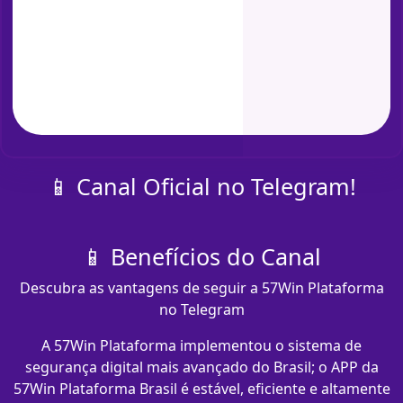
📱 Canal Oficial no Telegram!
📱 Benefícios do Canal
Descubra as vantagens de seguir a 57Win Plataforma
no Telegram
A 57Win Plataforma implementou o sistema de
segurança digital mais avançado do Brasil; o APP da
57Win Plataforma Brasil é estável, eficiente e altamente