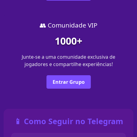
👥 Comunidade VIP
1000+
Junte-se a uma comunidade exclusiva de
jogadores e compartilhe experiências!
Entrar Grupo
📱 Como Seguir no Telegram