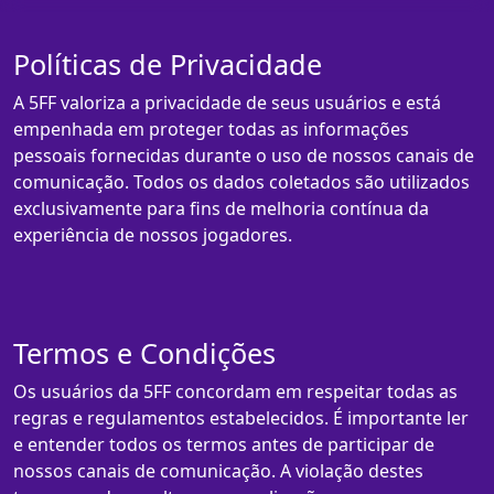
Políticas de Privacidade
A 5FF valoriza a privacidade de seus usuários e está
empenhada em proteger todas as informações
pessoais fornecidas durante o uso de nossos canais de
comunicação. Todos os dados coletados são utilizados
exclusivamente para fins de melhoria contínua da
experiência de nossos jogadores.
Termos e Condições
Os usuários da 5FF concordam em respeitar todas as
regras e regulamentos estabelecidos. É importante ler
e entender todos os termos antes de participar de
nossos canais de comunicação. A violação destes