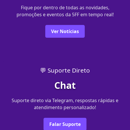
Fique por dentro de todas as novidades,
promoções e eventos da 5FF em tempo real!
Ver Notícias
💬 Suporte Direto
Chat
Suporte direto via Telegram, respostas rápidas e
atendimento personalizado!
Falar Suporte