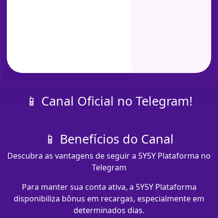
📱 Canal Oficial no Telegram!
📱 Benefícios do Canal
Descubra as vantagens de seguir a 5Y5Y Plataforma no
Telegram
Para manter sua conta ativa, a 5Y5Y Plataforma
disponibiliza bônus em recargas, especialmente em
determinados dias.