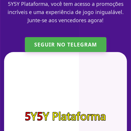
5Y5Y Plataforma, você tem acesso a promoções
incríveis e uma experiência de jogo inigualável.
Junte-se aos vencedores agora!
SEGUIR NO TELEGRAM