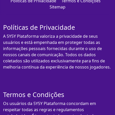
Políticas de Privacidade
Termos e Condições
Sitemap
Políticas de Privacidade
A 5Y5Y Plataforma valoriza a privacidade de seus
usuários e está empenhada em proteger todas as
informações pessoais fornecidas durante o uso de
nossos canais de comunicação. Todos os dados
coletados são utilizados exclusivamente para fins de
melhoria contínua da experiência de nossos jogadores.
Termos e Condições
Os usuários da 5Y5Y Plataforma concordam em
respeitar todas as regras e regulamentos