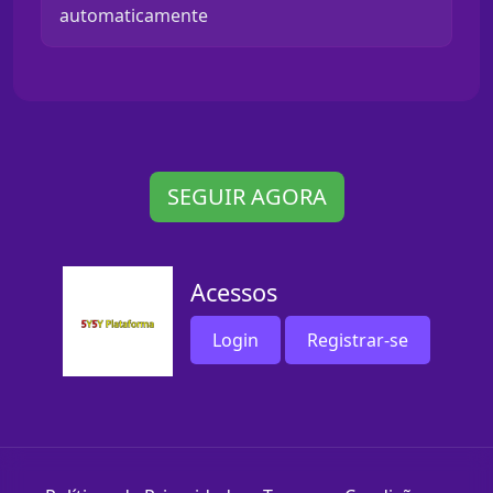
automaticamente
SEGUIR AGORA
Acessos
Login
Registrar-se