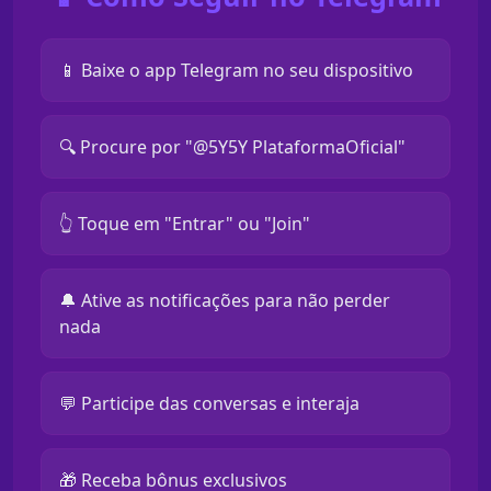
📱 Baixe o app Telegram no seu dispositivo
🔍 Procure por "@5Y5Y PlataformaOficial"
👆 Toque em "Entrar" ou "Join"
🔔 Ative as notificações para não perder
nada
💬 Participe das conversas e interaja
🎁 Receba bônus exclusivos