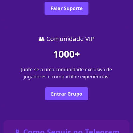
Falar Suporte
👥 Comunidade VIP
1000+
Junte-se a uma comunidade exclusiva de
jogadores e compartilhe experiências!
Entrar Grupo
📱 Como Seguir no Telegram