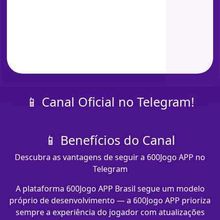
📱 Canal Oficial no Telegram!
📱 Benefícios do Canal
Descubra as vantagens de seguir a 600Jogo APP no
Telegram
A plataforma 600Jogo APP Brasil segue um modelo
próprio de desenvolvimento — a 600Jogo APP prioriza
sempre a experiência do jogador com atualizações