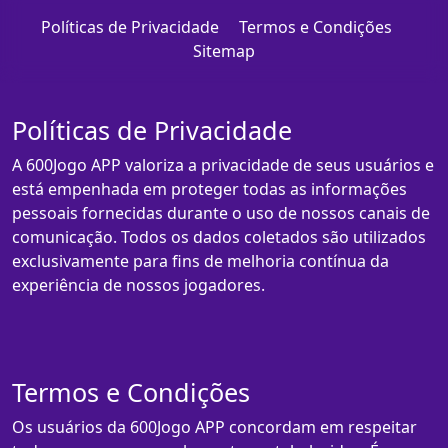
Políticas de Privacidade
Termos e Condições
Sitemap
Políticas de Privacidade
A 600Jogo APP valoriza a privacidade de seus usuários e
está empenhada em proteger todas as informações
pessoais fornecidas durante o uso de nossos canais de
comunicação. Todos os dados coletados são utilizados
exclusivamente para fins de melhoria contínua da
experiência de nossos jogadores.
Termos e Condições
Os usuários da 600Jogo APP concordam em respeitar