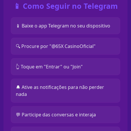
📱 Como Seguir no Telegram
📱 Baixe o app Telegram no seu dispositivo
🔍 Procure por "@65X CasinoOficial"
👆 Toque em "Entrar" ou "Join"
🔔 Ative as notificações para não perder
nada
💬 Participe das conversas e interaja