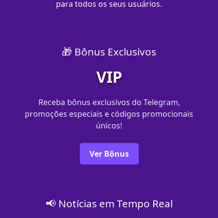
para todos os seus usuários.
🎁 Bônus Exclusivos
VIP
Receba bônus exclusivos do Telegram,
promoções especiais e códigos promocionais
únicos!
Ver Bônus
📢 Notícias em Tempo Real