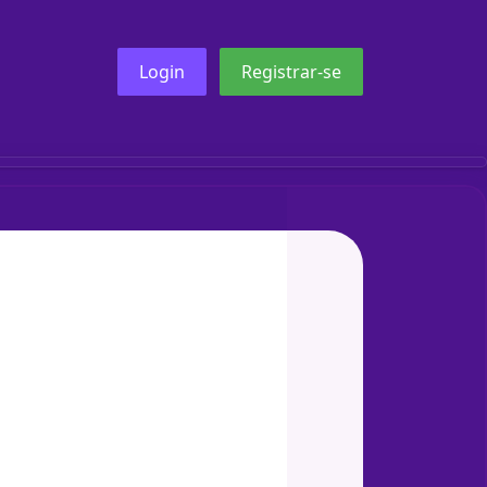
Login
Registrar-se