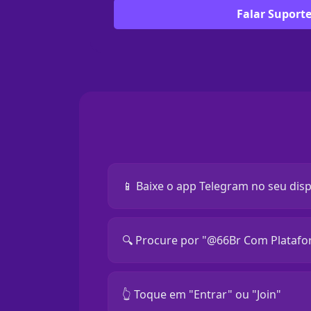
Falar Suport
📱 Baixe o app Telegram no seu disp
🔍 Procure por "@66Br Com Platafo
👆 Toque em "Entrar" ou "Join"