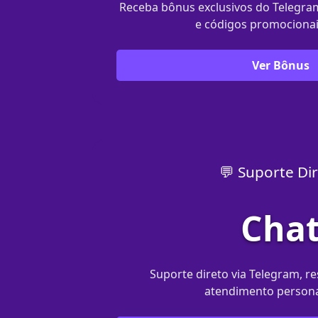
Receba bônus exclusivos do Telegra
e códigos promocionai
Ver Bônus
💬 Suporte Di
Cha
Suporte direto via Telegram, r
atendimento persona