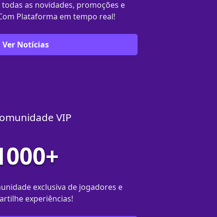
e todas as novidades, promoções e
Com Plataforma em tempo real!
Ver Notícias
Comunidade VIP
1000+
unidade exclusiva de jogadores e
rtilhe experiências!