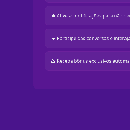
🔔 Ative as notificações para não p
💬 Participe das conversas e interaj
🎁 Receba bônus exclusivos autom