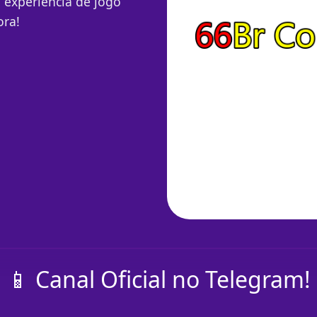
 experiência de jogo
ora!
📱 Canal Oficial no Telegram!