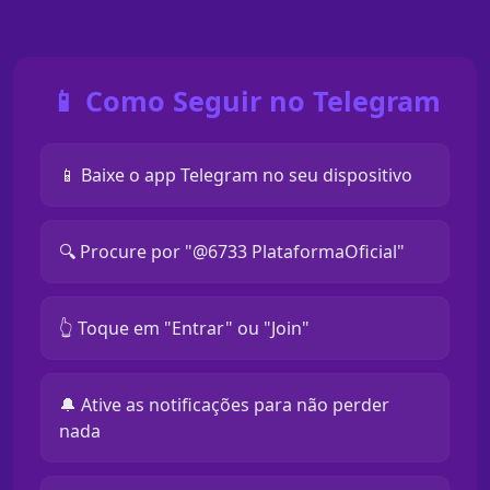
📱 Como Seguir no Telegram
📱 Baixe o app Telegram no seu dispositivo
🔍 Procure por "@6733 PlataformaOficial"
👆 Toque em "Entrar" ou "Join"
🔔 Ative as notificações para não perder
nada