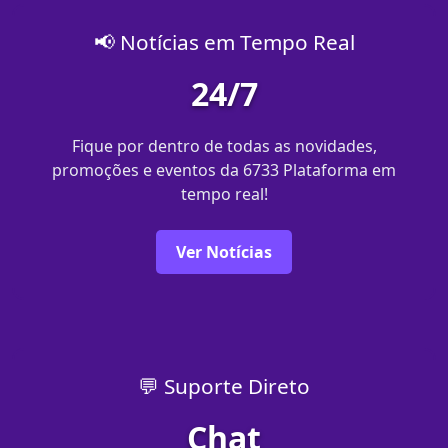
📢 Notícias em Tempo Real
24/7
Fique por dentro de todas as novidades,
promoções e eventos da 6733 Plataforma em
tempo real!
Ver Notícias
💬 Suporte Direto
Chat