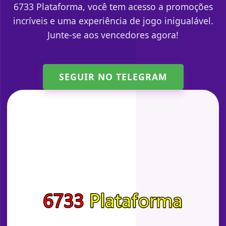
6733 Plataforma, você tem acesso a promoções
incríveis e uma experiência de jogo inigualável.
Junte-se aos vencedores agora!
SEGUIR NO TELEGRAM