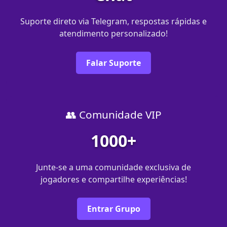
Suporte direto via Telegram, respostas rápidas e
atendimento personalizado!
Falar Suporte
👥 Comunidade VIP
1000+
Junte-se a uma comunidade exclusiva de
jogadores e compartilhe experiências!
Entrar Grupo