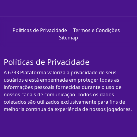
Políticas de Privacidade
Termos e Condições
Sitemap
Políticas de Privacidade
A 6733 Plataforma valoriza a privacidade de seus
usuários e está empenhada em proteger todas as
informações pessoais fornecidas durante o uso de
nossos canais de comunicação. Todos os dados
coletados são utilizados exclusivamente para fins de
melhoria contínua da experiência de nossos jogadores.