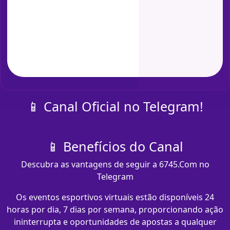
📱 Canal Oficial no Telegram!
📱 Benefícios do Canal
Descubra as vantagens de seguir a 6745.Com no
Telegram
Os eventos esportivos virtuais estão disponíveis 24
horas por dia, 7 dias por semana, proporcionando ação
ininterrupta e oportunidades de apostas a qualquer