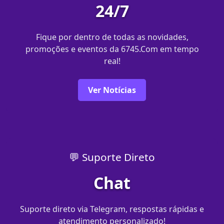
24/7
Fique por dentro de todas as novidades,
promoções e eventos da 6745.Com em tempo
real!
Ver Notícias
💬 Suporte Direto
Chat
Suporte direto via Telegram, respostas rápidas e
atendimento personalizado!