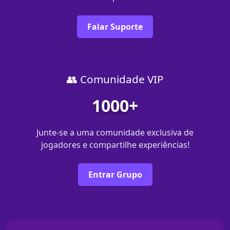
Falar Suporte
👥 Comunidade VIP
1000+
Junte-se a uma comunidade exclusiva de
jogadores e compartilhe experiências!
Entrar Grupo