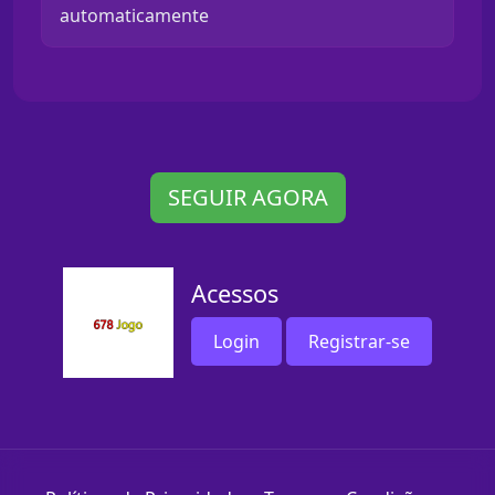
automaticamente
SEGUIR AGORA
Acessos
Login
Registrar-se