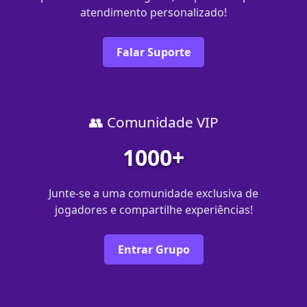
atendimento personalizado!
Falar Suporte
👥 Comunidade VIP
1000+
Junte-se a uma comunidade exclusiva de
jogadores e compartilhe experiências!
Entrar Grupo