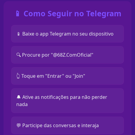
📱 Como Seguir no Telegram
📱 Baixe o app Telegram no seu dispositivo
🔍 Procure por "@68Z.ComOficial"
👆 Toque em "Entrar" ou "Join"
🔔 Ative as notificações para não perder
nada
💬 Participe das conversas e interaja