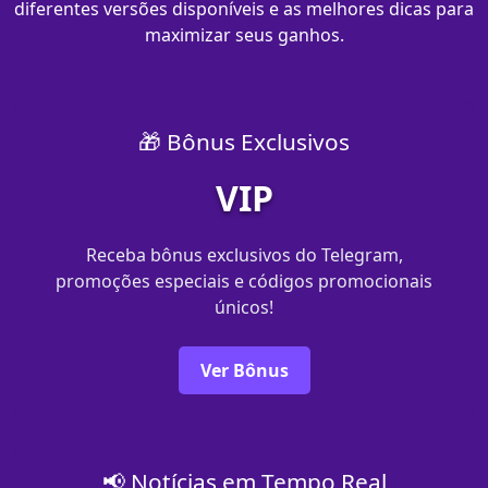
diferentes versões disponíveis e as melhores dicas para
maximizar seus ganhos.
🎁 Bônus Exclusivos
VIP
Receba bônus exclusivos do Telegram,
promoções especiais e códigos promocionais
únicos!
Ver Bônus
📢 Notícias em Tempo Real