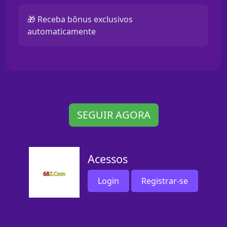
🎁 Receba bônus exclusivos
automaticamente
SEGUIR AGORA
Acessos
Login
Registrar-se