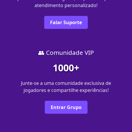
atendimento personalizado!
Falar Suporte
👥 Comunidade VIP
1000+
Junte-se a uma comunidade exclusiva de
jogadores e compartilhe experiências!
Entrar Grupo