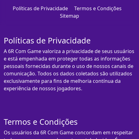
Políticas de Privacidade
Termos e Condições
Sitemap
Políticas de Privacidade
A 6R Com Game valoriza a privacidade de seus usuários
e está empenhada em proteger todas as informações
pessoais fornecidas durante o uso de nossos canais de
comunicação. Todos os dados coletados são utilizados
exclusivamente para fins de melhoria contínua da
experiência de nossos jogadores.
Termos e Condições
Os usuários da 6R Com Game concordam em respeitar