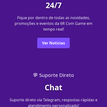
24/7
Fique por dentro de todas as novidades,
promoções e eventos da 6R Com Game em
tempo real!
Ver Notícias
💬 Suporte Direto
Chat
Suporte direto via Telegram, respostas rápidas e
atendimento personalizado!