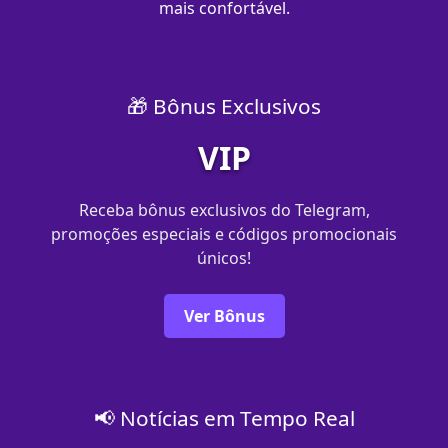
mais confortável.
🎁 Bônus Exclusivos
VIP
Receba bônus exclusivos do Telegram,
promoções especiais e códigos promocionais
únicos!
Ver Bônus
📢 Notícias em Tempo Real