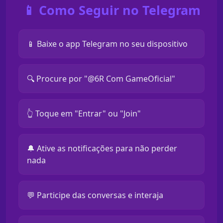
📱 Como Seguir no Telegram
📱 Baixe o app Telegram no seu dispositivo
🔍 Procure por "@6R Com GameOficial"
👆 Toque em "Entrar" ou "Join"
🔔 Ative as notificações para não perder
nada
💬 Participe das conversas e interaja