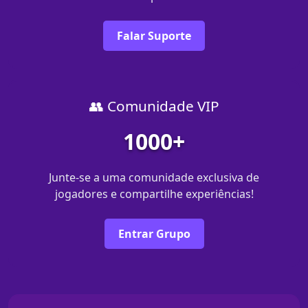
Falar Suporte
👥 Comunidade VIP
1000+
Junte-se a uma comunidade exclusiva de
jogadores e compartilhe experiências!
Entrar Grupo