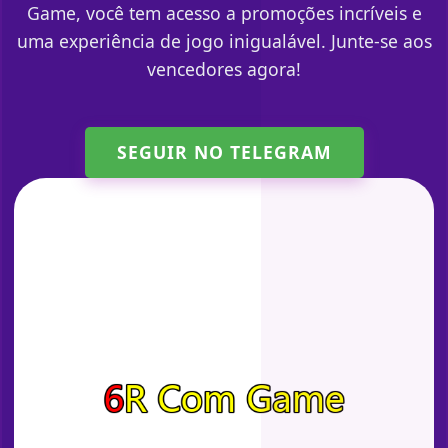
Game, você tem acesso a promoções incríveis e
uma experiência de jogo inigualável. Junte-se aos
vencedores agora!
SEGUIR NO TELEGRAM