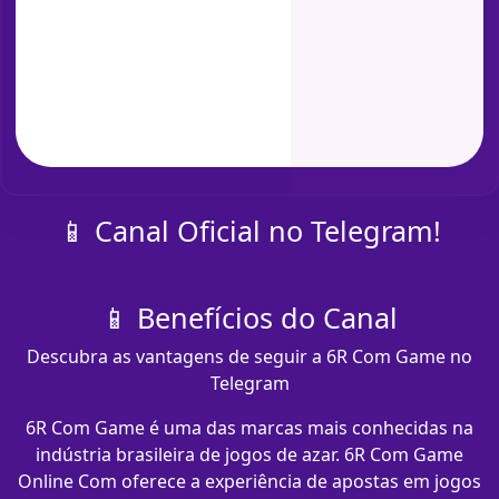
📱 Canal Oficial no Telegram!
📱 Benefícios do Canal
Descubra as vantagens de seguir a 6R Com Game no
Telegram
6R Com Game é uma das marcas mais conhecidas na
indústria brasileira de jogos de azar. 6R Com Game
Online Com oferece a experiência de apostas em jogos