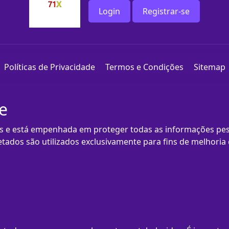
Login
Registrar-se
Políticas de Privacidade
Termos e Condições
Sitemap
de
ios e está empenhada em proteger todas as informações pe
tados são utilizados exclusivamente para fins de melhoria