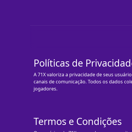
Políticas de Privacida
A 71X valoriza a privacidade de seus usuár
canais de comunicação. Todos os dados cole
jogadores.
Termos e Condições