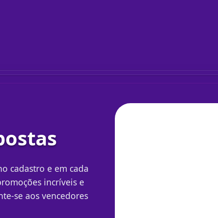
postas
no cadastro e em cada
promoções incríveis e
unte-se aos vencedores