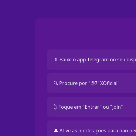
📱 Baixe o app Telegram no seu disp
🔍 Procure por "@71XOficial"
👆 Toque em "Entrar" ou "Join"
🔔 Ative as notificações para não p