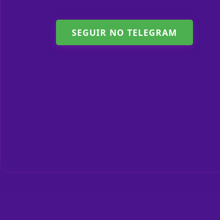
SEGUIR NO TELEGRAM