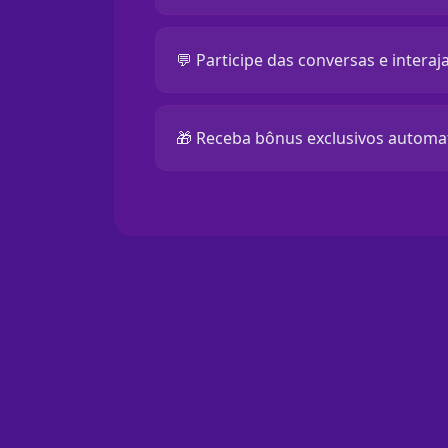
💬 Participe das conversas e interaj
🎁 Receba bônus exclusivos autom