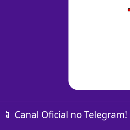
📱 Canal Oficial no Telegram!