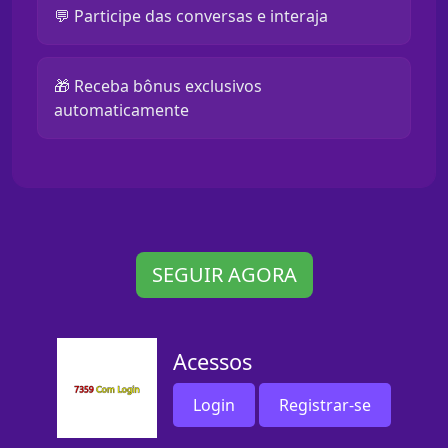
💬 Participe das conversas e interaja
🎁 Receba bônus exclusivos
automaticamente
SEGUIR AGORA
Acessos
Login
Registrar-se