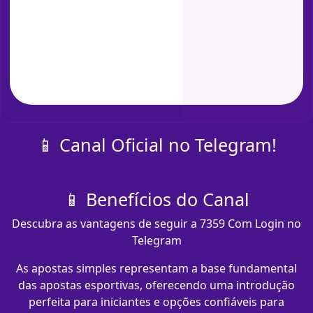
📱 Canal Oficial no Telegram!
📱 Benefícios do Canal
Descubra as vantagens de seguir a 7359 Com Login no
Telegram
As apostas simples representam a base fundamental
das apostas esportivas, oferecendo uma introdução
perfeita para iniciantes e opções confiáveis para