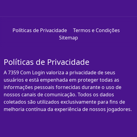
Políticas de Privacidade
Termos e Condições
Sitemap
Políticas de Privacidade
A 7359 Com Login valoriza a privacidade de seus
usuários e está empenhada em proteger todas as
informações pessoais fornecidas durante o uso de
nossos canais de comunicação. Todos os dados
coletados são utilizados exclusivamente para fins de
melhoria contínua da experiência de nossos jogadores.