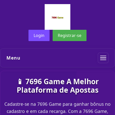
Login
Registrar-se
Menu
📱 7696 Game A Melhor
Plataforma de Apostas
Cadastre-se na 7696 Game para ganhar bônus no
cadastro e em cada recarga. Com a 7696 Game,