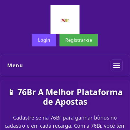
Login
Registrar-se
Menu
📱 76Br A Melhor Plataforma
de Apostas
Cadastre-se na 76Br para ganhar bônus no
cadastro e em cada recarga. Com a 76Br, você tem