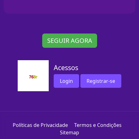
SEGUIR AGORA
Acessos
Login
Registrar-se
Políticas de Privacidade
Termos e Condições
Sitemap