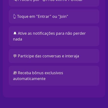
👆 Toque em "Entrar" ou "Join"
🔔 Ative as notificações para não perder
nada
💬 Participe das conversas e interaja
🎁 Receba bônus exclusivos
automaticamente