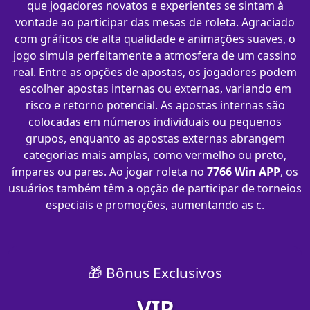
que jogadores novatos e experientes se sintam à
vontade ao participar das mesas de roleta. Agraciado
com gráficos de alta qualidade e animações suaves, o
jogo simula perfeitamente a atmosfera de um cassino
real. Entre as opções de apostas, os jogadores podem
escolher apostas internas ou externas, variando em
risco e retorno potencial. As apostas internas são
colocadas em números individuais ou pequenos
grupos, enquanto as apostas externas abrangem
categorias mais amplas, como vermelho ou preto,
ímpares ou pares. Ao jogar roleta no
7766 Win APP
, os
usuários também têm a opção de participar de torneios
especiais e promoções, aumentando as c.
🎁 Bônus Exclusivos
VIP