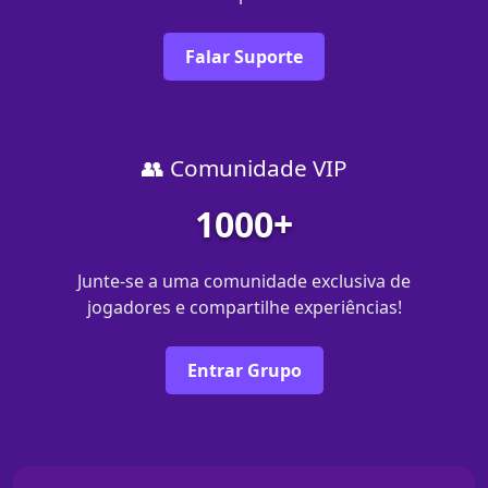
Falar Suporte
👥 Comunidade VIP
1000+
Junte-se a uma comunidade exclusiva de
jogadores e compartilhe experiências!
Entrar Grupo