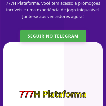
777H Plataforma, você tem acesso a promoções
incríveis e uma experiência de jogo inigualável.
Junte-se aos vencedores agora!
SEGUIR NO TELEGRAM