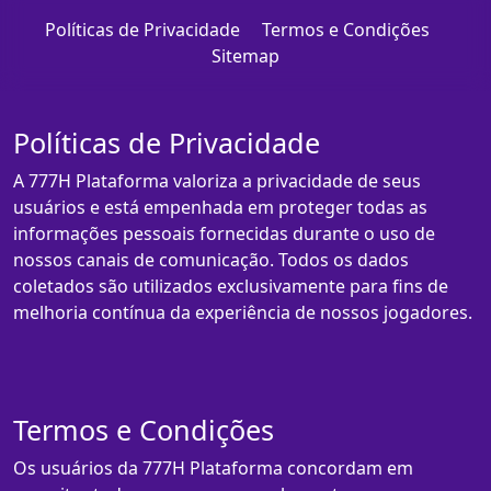
Políticas de Privacidade
Termos e Condições
Sitemap
Políticas de Privacidade
A 777H Plataforma valoriza a privacidade de seus
usuários e está empenhada em proteger todas as
informações pessoais fornecidas durante o uso de
nossos canais de comunicação. Todos os dados
coletados são utilizados exclusivamente para fins de
melhoria contínua da experiência de nossos jogadores.
Termos e Condições
Os usuários da 777H Plataforma concordam em