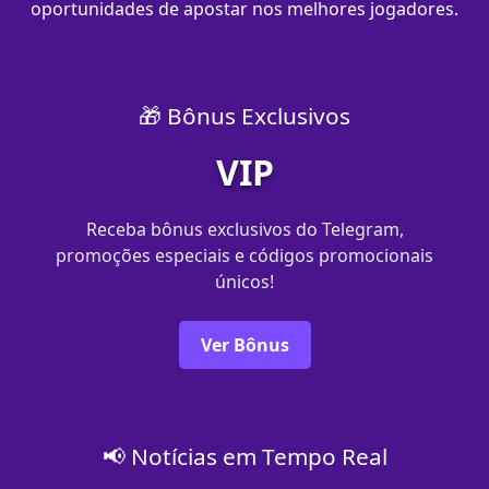
oportunidades de apostar nos melhores jogadores.
🎁 Bônus Exclusivos
VIP
Receba bônus exclusivos do Telegram,
promoções especiais e códigos promocionais
únicos!
Ver Bônus
📢 Notícias em Tempo Real