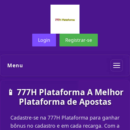
Login
Registrar-se
Menu
📱 777H Plataforma A Melhor
Plataforma de Apostas
Cadastre-se na 777H Plataforma para ganhar
bônus no cadastro e em cada recarga. Com a