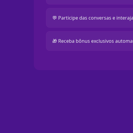
💬 Participe das conversas e interaj
🎁 Receba bônus exclusivos autom