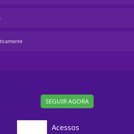
a
aticamente
SEGUIR AGORA
Acessos