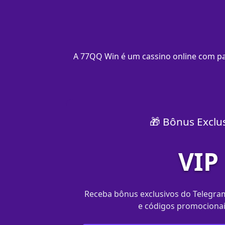
A 77QQ Win é um cassino online com pad
🎁 Bônus Exclu
VIP
Receba bônus exclusivos do Telegra
e códigos promocionai