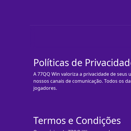
Políticas de Privacida
A 77QQ Win valoriza a privacidade de seus
nossos canais de comunicação. Todos os dad
jogadores.
Termos e Condições