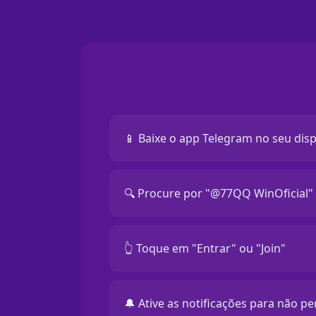
📱 Baixe o app Telegram no seu disp
🔍 Procure por "@77QQ WinOficial"
👆 Toque em "Entrar" ou "Join"
🔔 Ative as notificações para não p