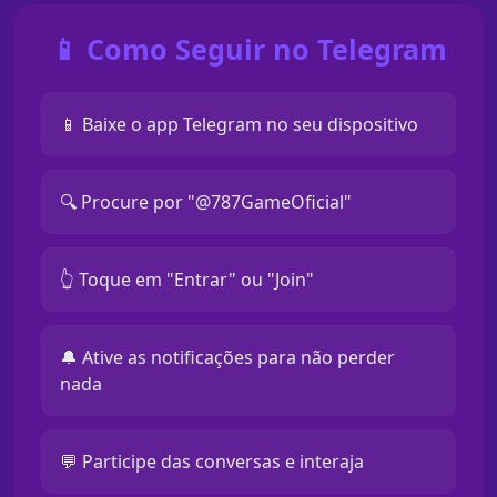
📱 Como Seguir no Telegram
📱 Baixe o app Telegram no seu dispositivo
🔍 Procure por "@787GameOficial"
👆 Toque em "Entrar" ou "Join"
🔔 Ative as notificações para não perder
nada
💬 Participe das conversas e interaja