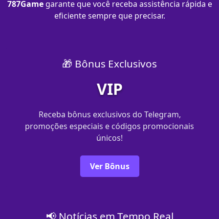
787Game
garante que você receba assistência rápida e
eficiente sempre que precisar.
🎁 Bônus Exclusivos
VIP
Receba bônus exclusivos do Telegram,
promoções especiais e códigos promocionais
únicos!
Ver Bônus
📢 Notícias em Tempo Real