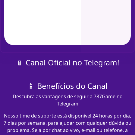
📱 Canal Oficial no Telegram!
📱 Benefícios do Canal
Descubra as vantagens de seguir a 787Game no
Telegram
Nosso time de suporte está disponível 24 horas por dia,
7 dias por semana, para ajudar com qualquer dúvida ou
problema. Seja por chat ao vivo, e-mail ou telefone, a