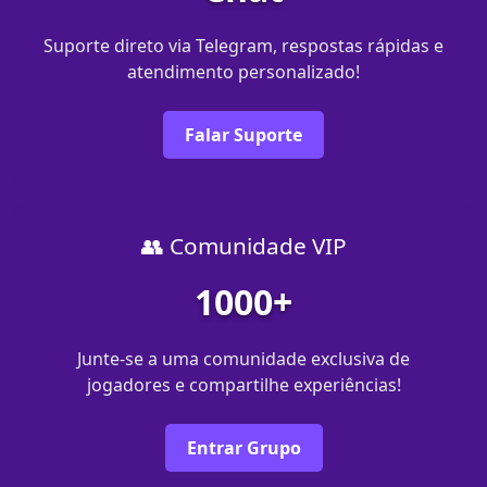
Suporte direto via Telegram, respostas rápidas e
atendimento personalizado!
Falar Suporte
👥 Comunidade VIP
1000+
Junte-se a uma comunidade exclusiva de
jogadores e compartilhe experiências!
Entrar Grupo