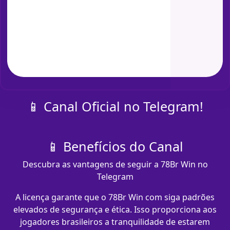
📱 Canal Oficial no Telegram!
📱 Benefícios do Canal
Descubra as vantagens de seguir a 78Br Win no
Telegram
A licença garante que o 78Br Win com​ siga padrões
elevados de segurança e ética. Isso proporciona aos
jogadores brasileiros a tranquilidade de estarem