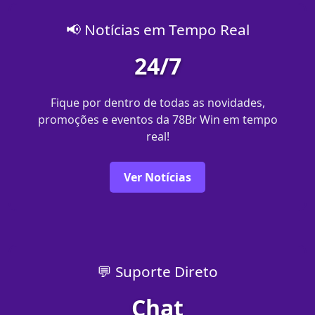
📢 Notícias em Tempo Real
24/7
Fique por dentro de todas as novidades,
promoções e eventos da 78Br Win em tempo
real!
Ver Notícias
💬 Suporte Direto
Chat