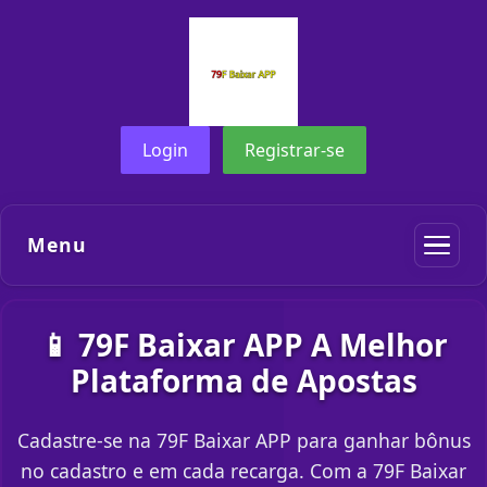
Login
Registrar-se
Menu
📱 79F Baixar APP A Melhor
Plataforma de Apostas
Cadastre-se na 79F Baixar APP para ganhar bônus
no cadastro e em cada recarga. Com a 79F Baixar