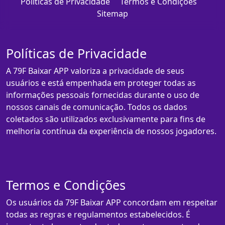
Políticas de Privacidade
Termos e Condições
Sitemap
Políticas de Privacidade
A 79F Baixar APP valoriza a privacidade de seus
usuários e está empenhada em proteger todas as
informações pessoais fornecidas durante o uso de
nossos canais de comunicação. Todos os dados
coletados são utilizados exclusivamente para fins de
melhoria contínua da experiência de nossos jogadores.
Termos e Condições
Os usuários da 79F Baixar APP concordam em respeitar
todas as regras e regulamentos estabelecidos. É