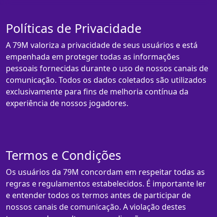
Políticas de Privacidade
A 79M valoriza a privacidade de seus usuários e está
empenhada em proteger todas as informações
pessoais fornecidas durante o uso de nossos canais de
comunicação. Todos os dados coletados são utilizados
exclusivamente para fins de melhoria contínua da
experiência de nossos jogadores.
Termos e Condições
Os usuários da 79M concordam em respeitar todas as
regras e regulamentos estabelecidos. É importante ler
e entender todos os termos antes de participar de
nossos canais de comunicação. A violação destes